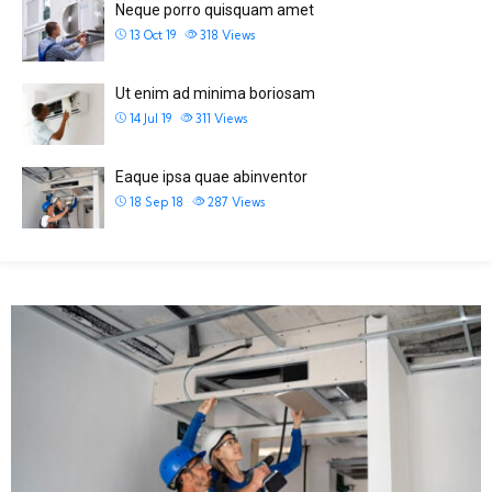
Neque porro quisquam amet
13 Oct 19
318
Views
Ut enim ad minima boriosam
14 Jul 19
311
Views
Eaque ipsa quae abinventor
18 Sep 18
287
Views