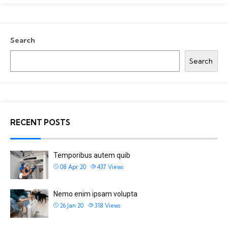
Search
Search
RECENT POSTS
Temporibus autem quib
08 Apr 20
437
Views
Nemo enim ipsam volupta
26 Jan 20
318
Views