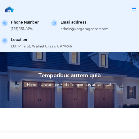
Phone Number
Email address
(925) 359-1494
admin@kecgaragedoors.com
Location
1309 Pine St, Walnut Creek, CA 94596
Temporibus autem quib
Home
›
Uncategorized
›
Temporibus autem quib