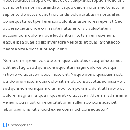
necessitatibus saepe eveniet ut et voluptates repudiandae sint
et molestiae non recusandae. Itaque earum rerum hic tenetur a
sapiente delectus, ut aut reiciendis voluptatibus maiores alias
consequatur aut perferendis doloribus asperiores repellat. Sed
ut perspiciatis unde omnis iste natus error sit voluptatem
accusantium doloremque laudantium, totam rem aperiam,
eaque ipsa quae ab illo inventore veritatis et quasi architecto
beatae vitae dicta sunt explicabo.
Nemo enim ipsam voluptatem quia voluptas sit aspernatur aut
odit aut fugit, sed quia consequuntur magni dolores eos qui
ratione voluptatem sequi nesciunt. Neque porro quisquam est,
qui dolorem ipsum quia dolor sit amet, consectetur, adipisci velit,
sed quia non numquam eius modi tempora incidunt ut labore et
dolore magnam aliquam quaerat voluptatem. Ut enim ad minima
veniam, quis nostrum exercitationem ullam corporis suscipit
laboriosam, nisi ut aliquid ex ea commodi consequatur?
Uncategorized