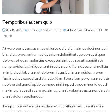
Temporibus autem quib
Apr 8, 2020
admin
No Comment
438
Views
Share on
At vero eos et accusamus et iusto odio dignissimos ducimus qui
blanditiis praesentium voluptatum deleniti atque corrupti quos
dolores et quas molestias excepturi sint occaecati cupiditate
non provident, similique sunt in culpa qui officia deserunt mollitia
animi, id est laborum et dolorum fuga. Et harum quidem rerum
facilis est et expedita distinctio. Nam libero tempore, cum soluta
nobis est eligendi optio cumque nihil impedit quo minus id quod
maxime placeat facere possimus, omnis voluptas assumenda est,
omnis dolor repellendus.
Temporibus autem quibusdam et aut officiis debitis aut rerum